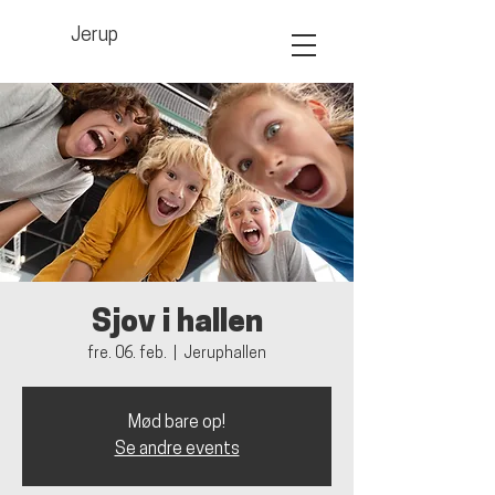
Jerup
Sjov i hallen
fre. 06. feb.
  |  
Jeruphallen
Mød bare op!
Se andre events