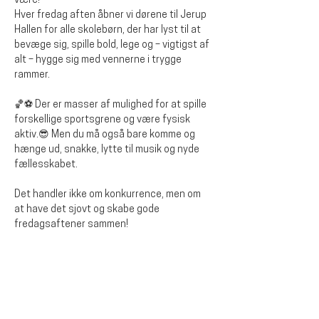
være!
Hver fredag aften åbner vi dørene til Jerup 
Hallen for alle skolebørn, der har lyst til at 
bevæge sig, spille bold, lege og – vigtigst af 
alt – hygge sig med vennerne i trygge 
rammer.
🏀⚽ Der er masser af mulighed for at spille 
forskellige sportsgrene og være fysisk 
aktiv.😎 Men du må også bare komme og 
hænge ud, snakke, lytte til musik og nyde 
fællesskabet.
Det handler ikke om konkurrence, men om 
at have det sjovt og skabe gode 
fredagsaftener sammen!
Del dette arrangementet