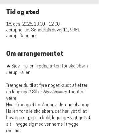
Tid og sted
18. des. 2026, 10:00 – 12:00
Jeruphallen, Søndergårdsvej 11, 9981
Jerup, Danmark
Om arrangementet
🔥 Sjov i Hallen fredag aften for skolebørn i 
Jerup Hallen
Trænger du til at fyre noget krudt af efter 
en lang uge? Så er 
Sjov i Hallen
 stedet at 
være!
Hver fredag aften åbner vi dørene til Jerup 
Hallen for alle skolebørn, der har lyst til at 
bevæge sig, spille bold, lege og – vigtigst af 
alt – hygge sig med vennerne i trygge 
rammer.