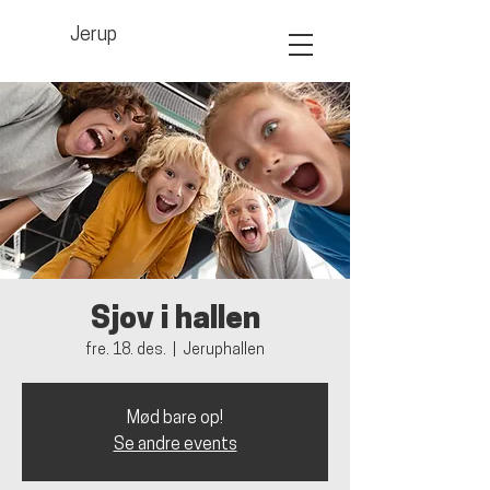
Jerup
Sjov i hallen
fre. 18. des.
  |  
Jeruphallen
Mød bare op!
Se andre events