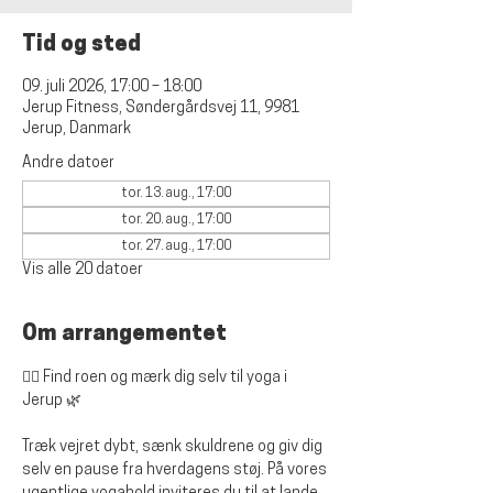
Tid og sted
09. juli 2026, 17:00 – 18:00
Jerup Fitness, Søndergårdsvej 11, 9981
Jerup, Danmark
Andre datoer
tor. 13. aug., 17:00
tor. 20. aug., 17:00
tor. 27. aug., 17:00
Vis alle 20 datoer
Om arrangementet
🧘‍♀️ 
Find roen og mærk dig selv til yoga i 
Jerup
 🌿
Træk vejret dybt, sænk skuldrene og giv dig 
selv en pause fra hverdagens støj. På vores 