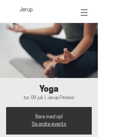
Jerup
Yoga
tor. 09. juli
  |  
Jerup Fitness
Bare mød op!
Se andre events