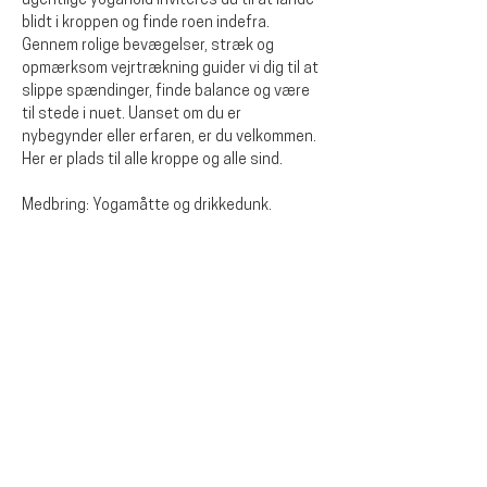
ugentlige yogahold inviteres du til at lande 
blidt i kroppen og finde roen indefra. 
Gennem rolige bevægelser, stræk og 
opmærksom vejrtrækning guider vi dig til at 
slippe spændinger, finde balance og være 
til stede i nuet. Uanset om du er 
nybegynder eller erfaren, er du velkommen. 
Her er plads til alle kroppe og alle sind.
Medbring: Yogamåtte og drikkedunk.
Del dette arrangementet