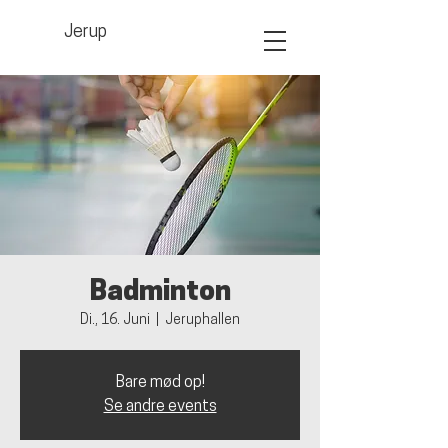
Jerup
Badminton
Di., 16. Juni
  |  
Jeruphallen
Bare mød op!
Se andre events