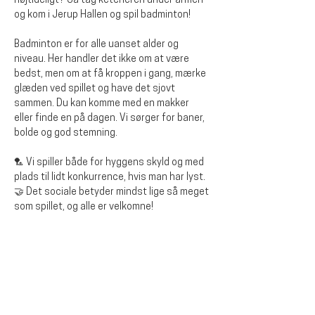
højtideligt? Så tag ketcheren under armen 
og kom i Jerup Hallen og spil badminton!
Badminton er for alle uanset alder og 
niveau. Her handler det ikke om at være 
bedst, men om at få kroppen i gang, mærke 
glæden ved spillet og have det sjovt 
sammen. Du kan komme med en makker 
eller finde en på dagen. Vi sørger for baner, 
bolde og god stemning.
🏸 Vi spiller både for hyggens skyld og med 
plads til lidt konkurrence, hvis man har lyst.
🤝 Det sociale betyder mindst lige så meget 
som spillet, og alle er velkomne!
Diese Veranstaltung teilen