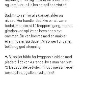
højtideligt? Så tag ketcheren under armen 
og kom i Jerup Hallen og spil badminton!
Badminton er for alle uanset alder og 
niveau. Her handler det ikke om at være 
bedst, men om at få kroppen i gang, mærke 
glæden ved spillet og have det sjovt 
sammen. Du kan komme med en makker 
eller finde en på dagen. Vi sørger for baner, 
bolde og god stemning.
🏸 Vi spiller både for hyggens skyld og med 
plads til lidt konkurrence, hvis man har lyst.
🤝 Det sociale betyder mindst lige så meget 
som spillet, og alle er velkomne!
Diese Veranstaltung teilen