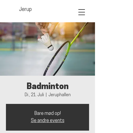
Jerup
Badminton
Di., 21. Juli
  |  
Jeruphallen
Bare mød op!
Se andre events