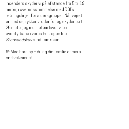
Indendørs skyder vi på afstande fra 5 til 16 
meter, i overensstemmelse med DGI’s 
retningslinjer for aldersgrupper. Når vejret 
er med os, rykker vi udenfor og skyder op til 
25 meter, og indimellem laver vi en 
eventyrbane i vores helt egen lille 
Sherwoodskov
 rundt om søen.
🎯 Mød bare op – du og din familie er mere 
end velkomne!
Diese Veranstaltung teilen