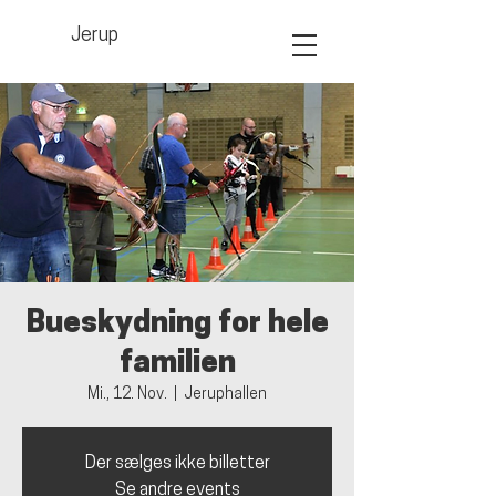
Jerup
Bueskydning for hele
familien
Mi., 12. Nov.
  |  
Jeruphallen
Der sælges ikke billetter
Se andre events