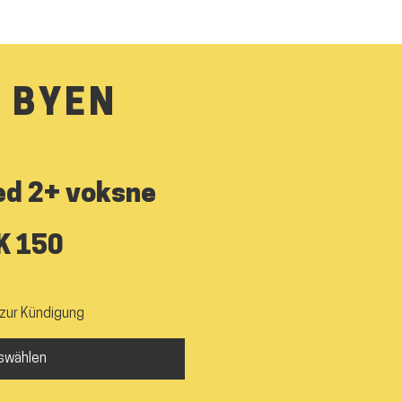
 BYEN
d 2+ voksne
K
150
s zur Kündigung
swählen