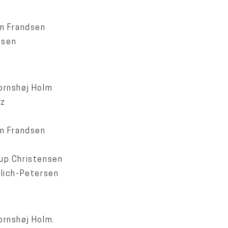
in Frandsen
msen
ornshøj Holm
tz
n
in Frandsen
e
up Christensen
glich-Petersen
ornshøj Holm.