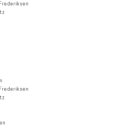
Frederiksen
tz
n
Frederiksen
tz
en