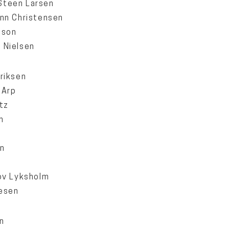
Steen Larsen
nn Christensen
sson
 Nielsen
riksen
 Arp
tz
n
nn
ov Lyksholm
esen
n