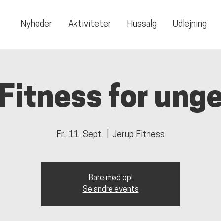
Nyheder
Aktiviteter
Hussalg
Udlejning
Fitness for ung
Fr., 11. Sept.
  |  
Jerup Fitness
Bare mød op!
Se andre events