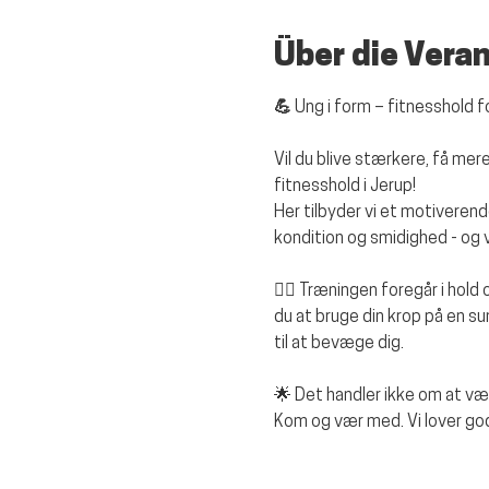
Über die Vera
💪 Ung i form – fitnesshold 
Vil du blive stærkere, få m
fitnesshold i Jerup!
Her tilbyder vi et motiverend
kondition og smidighed - og vi
🏋️‍♂️ Træningen foregår i hold
du at bruge din krop på en s
til at bevæge dig.
🌟 Det handler ikke om at v
Kom og vær med. Vi lover god