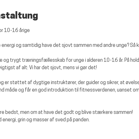
nstaltung
for 10-16 årige
ere energi og samtidig have det sjovt sammen med andre unge? Så 
e og trygt træningsfællesskab for unge i alderen 10-16 år. På hold
gtigst af alt: Vi har det sjovt, mens vi gør det!
 og er støttet af dygtige instruktører, der guider og sikrer, at øvelse
und måde og får en god introduktion til fitnessverdenen, uanset om
ære bedst, men om at have det godt og blive stærkere sammen!
 energi, grin og masser af sved på panden.