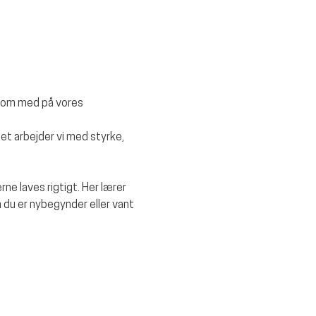
kom med på vores 
et arbejder vi med styrke, 
rne laves rigtigt. Her lærer 
 du er nybegynder eller vant 