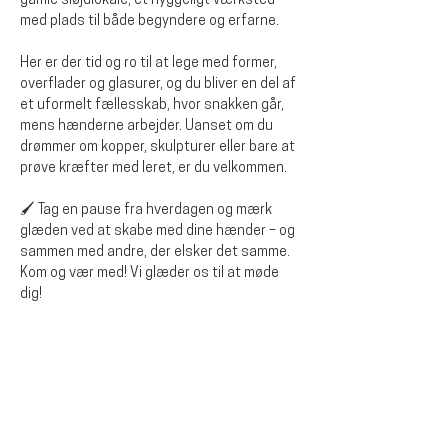
gamle sløjdlokale, et hyggeligt værksted 
med plads til både begyndere og erfarne.
Her er der tid og ro til at lege med former, 
overflader og glasurer, og du bliver en del af 
et uformelt fællesskab, hvor snakken går, 
mens hænderne arbejder. Uanset om du 
drømmer om kopper, skulpturer eller bare at 
prøve kræfter med leret, er du velkommen.
🖌️ Tag en pause fra hverdagen og mærk 
glæden ved at skabe med dine hænder – og 
sammen med andre, der elsker det samme.
Kom og vær med! Vi glæder os til at møde 
dig!
Diese Veranstaltung teilen