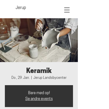
Jerup
Keramik
Do., 29. Jan.
  |  
Jerup Landsbycenter
Bare mød op!
Se andre events