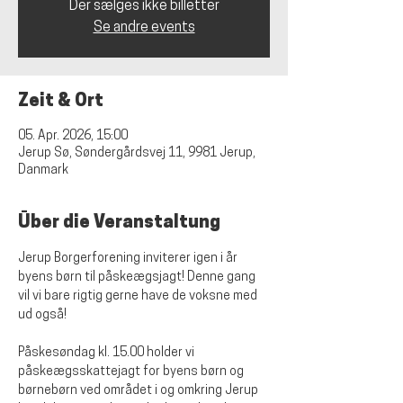
Der sælges ikke billetter
Se andre events
Zeit & Ort
05. Apr. 2026, 15:00
Jerup Sø, Søndergårdsvej 11, 9981 Jerup,
Danmark
Über die Veranstaltung
Jerup Borgerforening inviterer igen i år 
byens børn til påskeægsjagt! Denne gang 
vil vi bare rigtig gerne have de voksne med 
ud også!
Påskesøndag kl. 15.00 holder vi 
påskeægsskattejagt for byens børn og 
børnebørn ved området i og omkring Jerup 