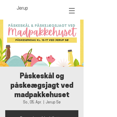
Jerup
Påskeskål og
påskeægsjagt ved
madpakkehuset
So., 05. Apr.
  |  
Jerup Sø