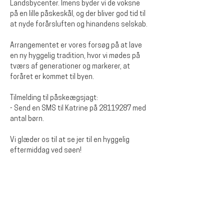
Landsbycenter. Imens byder vi de voksne 
på en lille påskeskål, og der bliver god tid til 
at nyde forårsluften og hinandens selskab.
Arrangementet er vores forsøg på at lave 
en ny hyggelig tradition, hvor vi mødes på 
tværs af generationer og markerer, at 
foråret er kommet til byen.
Tilmelding til påskeægsjagt:
- Send en SMS til Katrine på 28119287 med 
antal børn.
Vi glæder os til at se jer til en hyggelig 
eftermiddag ved søen!
Diese Veranstaltung teilen