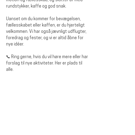
motion og fællesskab, og slutter af med 
rundstykker, kaffe og god snak. 
Uanset om du kommer for bevægelsen, 
fællesskabet eller kaffen, er du hjerteligt 
velkommen. Vi har også jævnligt udflugter, 
foredrag og fester, og vi er altid åbne for 
nye idéer.
📞 Ring gerne, hvis du vil høre mere eller har 
forslag til nye aktiviteter. Her er plads til 
alle.
Diese Veranstaltung teilen