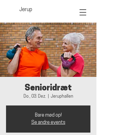
Jerup
Senioridræt
Do., 03. Dez.
  |  
Jeruphallen
Bare mød op!
Se andre events