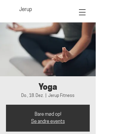
Jerup
Yoga
Do., 18. Dez.
  |  
Jerup Fitness
Bare mød op!
Se andre events