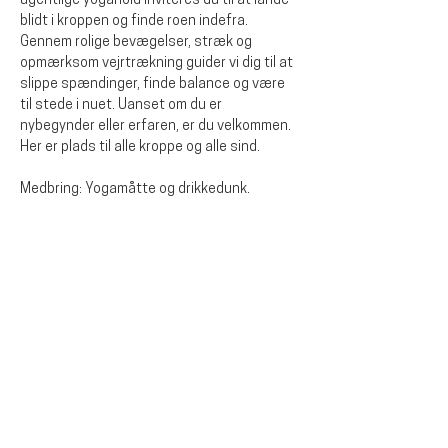
ugentlige yogahold inviteres du til at lande 
blidt i kroppen og finde roen indefra. 
Gennem rolige bevægelser, stræk og 
opmærksom vejrtrækning guider vi dig til at 
slippe spændinger, finde balance og være 
til stede i nuet. Uanset om du er 
nybegynder eller erfaren, er du velkommen. 
Her er plads til alle kroppe og alle sind.
Medbring: Yogamåtte og drikkedunk.
Diese Veranstaltung teilen