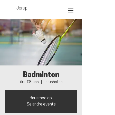
Jerup
Badminton
tirs. 08. sep.
  |  
Jeruphallen
Bare mød op!
Se andre events