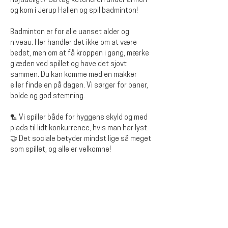
højtideligt? Så tag ketcheren under armen 
og kom i Jerup Hallen og spil badminton!
Badminton er for alle uanset alder og 
niveau. Her handler det ikke om at være 
bedst, men om at få kroppen i gang, mærke 
glæden ved spillet og have det sjovt 
sammen. Du kan komme med en makker 
eller finde en på dagen. Vi sørger for baner, 
bolde og god stemning.
🏸 Vi spiller både for hyggens skyld og med 
plads til lidt konkurrence, hvis man har lyst.
🤝 Det sociale betyder mindst lige så meget 
som spillet, og alle er velkomne!
Del dette event