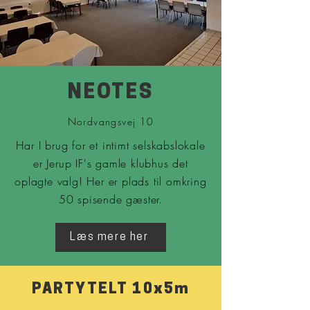
NEOTES
Nordvangsvej 10
Har I brug for et intimt selskabslokale
er Jerup IF's gamle klubhus det
oplagte valg! Her er plads til omkring
50 spisende gæster.
Læs mere her
PARTYTELT 10x5m