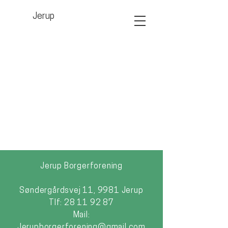
Jerup
Jerup Borgerforening
Søndergårdsvej 11, 9981 Jerup
Tlf:
28 11 92 87
Mail:
Jerupborgerforening@gmail.com