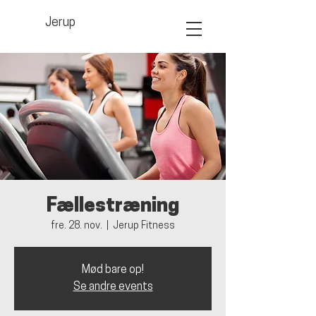
Jerup
Fællestræning
fre. 28. nov.
  |  
Jerup Fitness
Mød bare op!
Se andre events