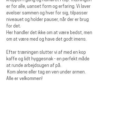
kroppen i gang og humøret i top. Træningen 
er for alle, uanset form og erfaring. Vi laver 
øvelser sammen og hver for sig, tilpasser 
niveauet og holder pauser, når der er brug 
for det.
Her handler det ikke om at være bedst, men 
om at være med og have det godt imens. 
Efter træningen slutter vi af med en kop 
kaffe og lidt hyggesnak - en perfekt måde 
at runde arbejdsugen af på.
 Kom alene eller tag en ven under armen. 
Alle er velkommen!
Del dette event