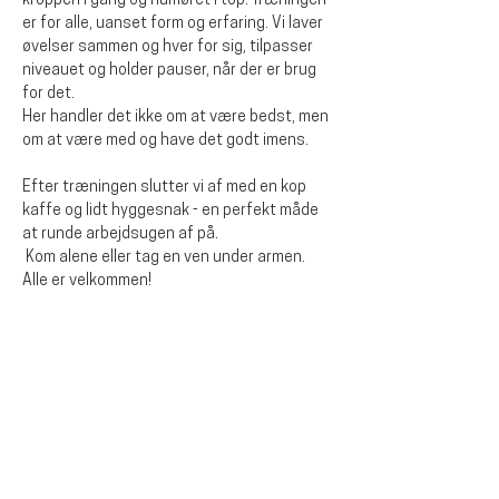
kroppen i gang og humøret i top. Træningen 
er for alle, uanset form og erfaring. Vi laver 
øvelser sammen og hver for sig, tilpasser 
niveauet og holder pauser, når der er brug 
for det.
Her handler det ikke om at være bedst, men 
om at være med og have det godt imens. 
Efter træningen slutter vi af med en kop 
kaffe og lidt hyggesnak - en perfekt måde 
at runde arbejdsugen af på.
 Kom alene eller tag en ven under armen. 
Alle er velkommen!
Del dette event