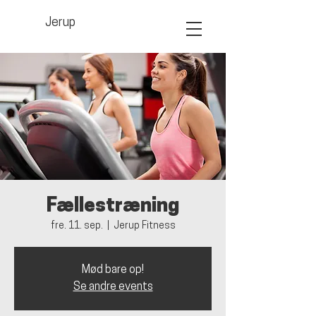
Jerup
Fællestræning
fre. 11. sep.
  |  
Jerup Fitness
Mød bare op!
Se andre events