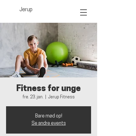
Jerup
Fitness for unge
fre. 23. jan.
  |  
Jerup Fitness
Bare mød op!
Se andre events