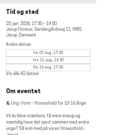
Tid og sted
23. jan. 2026, 17.30 – 19.00
Jerup Fitness, Søndergårdsvej 11, 9981
Jerup, Danmark
Andre datoer
fre. 07. aug., 17.30
tirs. 11. aug., 16.30
fre. 14. aug., 17.30
Vis alle 42 datoer
Om eventet
💪 Ung i form – fitnesshold for 10-16 årige
Vil du blive stærkere, få mere energi og 
samtidig have det sjovt sammen med andre 
unge? Så kom med på vores fitnesshold i 