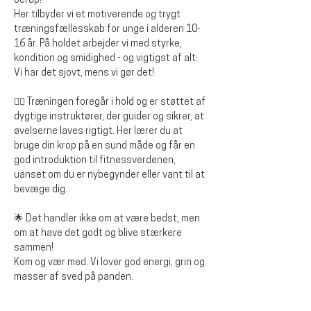
Jerup!
Her tilbyder vi et motiverende og trygt 
træningsfællesskab for unge i alderen 10-
16 år. På holdet arbejder vi med styrke, 
kondition og smidighed - og vigtigst af alt: 
Vi har det sjovt, mens vi gør det!
🏋️‍♂️ Træningen foregår i hold og er støttet af 
dygtige instruktører, der guider og sikrer, at 
øvelserne laves rigtigt. Her lærer du at 
bruge din krop på en sund måde og får en 
god introduktion til fitnessverdenen, 
uanset om du er nybegynder eller vant til at 
bevæge dig.
🌟 Det handler ikke om at være bedst, men 
om at have det godt og blive stærkere 
sammen!
Kom og vær med. Vi lover god energi, grin og 
masser af sved på panden.