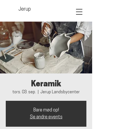
Jerup
Keramik
tors. 03. sep.
  |  
Jerup Landsbycenter
Bare mød op!
Se andre events