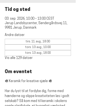
Tid og sted
03. sep. 2026, 10.00 – 13.00 CEST
Jerup Landsbycenter, Søndergårdsvej 11,
9981 Jerup, Danmark
Andre datoer
tirs. 11. aug., 18.00
tors. 13. aug., 10.00
tors. 13. aug., 18.00
Vis alle 129 datoer
Om eventet
🎨 Keramik for kreative sjæle 🎨
Har du lyst til at fordybe dig, forme med 
hænderne og slippe kreativiteten løs i godt 
selskab? Så kom med til keramik i skolens 