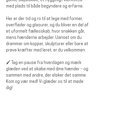
gamle sløjdlokale, et hyggeligt værksted 
med plads til både begyndere og erfarne.
Her er der tid og ro til at lege med former, 
overflader og glasurer, og du bliver en del af 
et uformelt fællesskab, hvor snakken går, 
mens hænderne arbejder. Uanset om du 
drømmer om kopper, skulpturer eller bare at 
prøve kræfter med leret, er du velkommen.
🖌️ Tag en pause fra hverdagen og mærk 
glæden ved at skabe med dine hænder – og 
sammen med andre, der elsker det samme.
Kom og vær med! Vi glæder os til at møde 
dig!
Del dette event