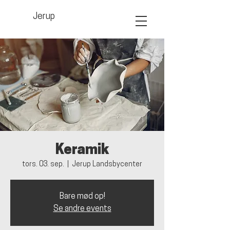
Jerup
Keramik
tors. 03. sep.
  |  
Jerup Landsbycenter
Bare mød op!
Se andre events