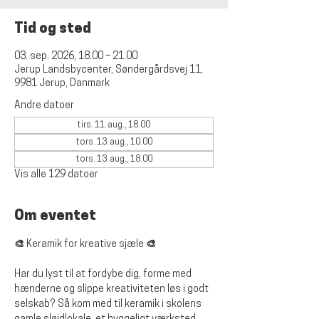
Tid og sted
03. sep. 2026, 18.00 – 21.00
Jerup Landsbycenter, Søndergårdsvej 11,
9981 Jerup, Danmark
Andre datoer
tirs. 11. aug., 18.00
tors. 13. aug., 10.00
tors. 13. aug., 18.00
Vis alle 129 datoer
Om eventet
🎨 Keramik for kreative sjæle 🎨
Har du lyst til at fordybe dig, forme med 
hænderne og slippe kreativiteten løs i godt 
selskab? Så kom med til keramik i skolens 