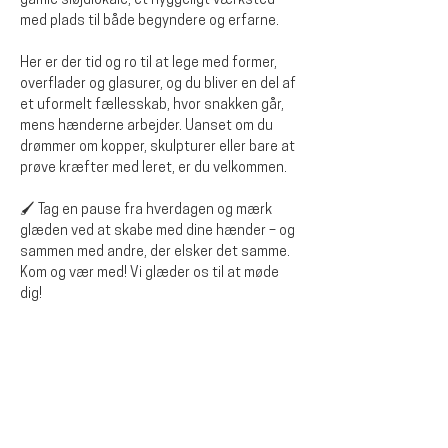
gamle sløjdlokale, et hyggeligt værksted 
med plads til både begyndere og erfarne.
Her er der tid og ro til at lege med former, 
overflader og glasurer, og du bliver en del af 
et uformelt fællesskab, hvor snakken går, 
mens hænderne arbejder. Uanset om du 
drømmer om kopper, skulpturer eller bare at 
prøve kræfter med leret, er du velkommen.
🖌️ Tag en pause fra hverdagen og mærk 
glæden ved at skabe med dine hænder – og 
sammen med andre, der elsker det samme.
Kom og vær med! Vi glæder os til at møde 
dig!
Del dette event