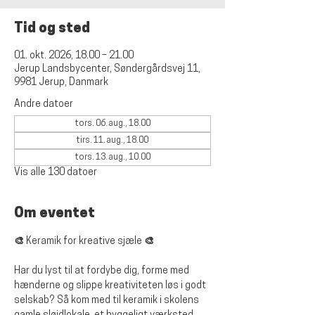
Tid og sted
01. okt. 2026, 18.00 – 21.00
Jerup Landsbycenter, Søndergårdsvej 11,
9981 Jerup, Danmark
Andre datoer
tors. 06. aug., 18.00
tirs. 11. aug., 18.00
tors. 13. aug., 10.00
Vis alle 130 datoer
Om eventet
🎨 Keramik for kreative sjæle 🎨
Har du lyst til at fordybe dig, forme med 
hænderne og slippe kreativiteten løs i godt 
selskab? Så kom med til keramik i skolens 