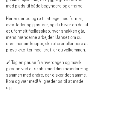
gamle sløjdlokale, et hyggeligt værksted 
med plads til både begyndere og erfarne.
Her er der tid og ro til at lege med former, 
overflader og glasurer, og du bliver en del af 
et uformelt fællesskab, hvor snakken går, 
mens hænderne arbejder. Uanset om du 
drømmer om kopper, skulpturer eller bare at 
prøve kræfter med leret, er du velkommen.
🖌️ Tag en pause fra hverdagen og mærk 
glæden ved at skabe med dine hænder – og 
sammen med andre, der elsker det samme.
Kom og vær med! Vi glæder os til at møde 
dig!
Del dette event