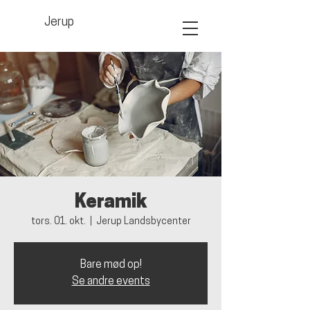
Jerup
Keramik
tors. 01. okt.
  |  
Jerup Landsbycenter
Bare mød op!
Se andre events