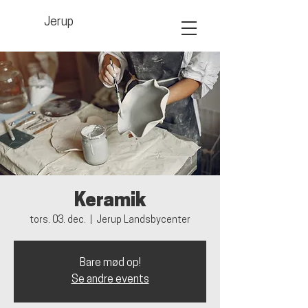
Jerup
Keramik
tors. 03. dec.
  |  
Jerup Landsbycenter
Bare mød op!
Se andre events