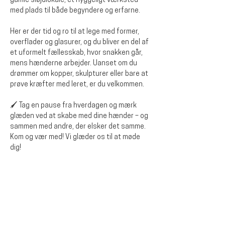
gamle sløjdlokale, et hyggeligt værksted 
med plads til både begyndere og erfarne.
Her er der tid og ro til at lege med former, 
overflader og glasurer, og du bliver en del af 
et uformelt fællesskab, hvor snakken går, 
mens hænderne arbejder. Uanset om du 
drømmer om kopper, skulpturer eller bare at 
prøve kræfter med leret, er du velkommen.
🖌️ Tag en pause fra hverdagen og mærk 
glæden ved at skabe med dine hænder – og 
sammen med andre, der elsker det samme.
Kom og vær med! Vi glæder os til at møde 
dig!
Del dette event