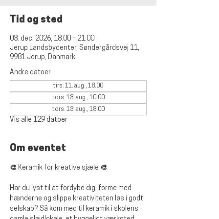
Tid og sted
03. dec. 2026, 18.00 – 21.00
Jerup Landsbycenter, Søndergårdsvej 11,
9981 Jerup, Danmark
Andre datoer
tirs. 11. aug., 18.00
tors. 13. aug., 10.00
tors. 13. aug., 18.00
Vis alle 129 datoer
Om eventet
🎨 Keramik for kreative sjæle 🎨
Har du lyst til at fordybe dig, forme med 
hænderne og slippe kreativiteten løs i godt 
selskab? Så kom med til keramik i skolens 