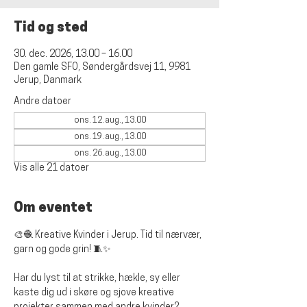
Tid og sted
30. dec. 2026, 13.00 – 16.00
Den gamle SFO, Søndergårdsvej 11, 9981
Jerup, Danmark
Andre datoer
ons. 12. aug., 13.00
ons. 19. aug., 13.00
ons. 26. aug., 13.00
Vis alle 21 datoer
Om eventet
🎨🧶 
Kreative Kvinder i Jerup. Tid til nærvær, 
garn og gode grin!
 🧵✨
Har du lyst til at strikke, hækle, sy eller 
kaste dig ud i skøre og sjove kreative 