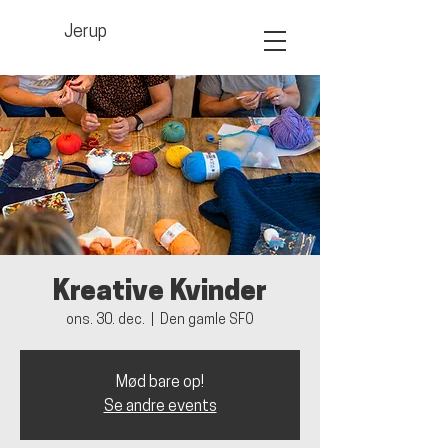
Jerup
Kreative Kvinder
ons. 30. dec.
  |  
Den gamle SFO
Mød bare op!
Se andre events