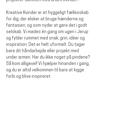
projekter sammen med andre kvinder?
Kreative Kvinder er et hyggeligt fællesskab 
for dig, der elsker at bruge hænderne og 
fantasien, og som nyder at gøre det i godt 
selskab. Vi mødes én gang om ugen i Jerup 
og fylder rummet med snak, grin, idéer og 
inspiration. Det er helt uformelt. Du tager 
bare dit håndarbejde eller projekt med 
under armen. Har du ikke noget på pindene? 
Så kom alligevel! Vi hjælper hinanden i gang, 
og du er altid velkommen til bare at kigge 
forbi og blive inspireret.
Del dette event