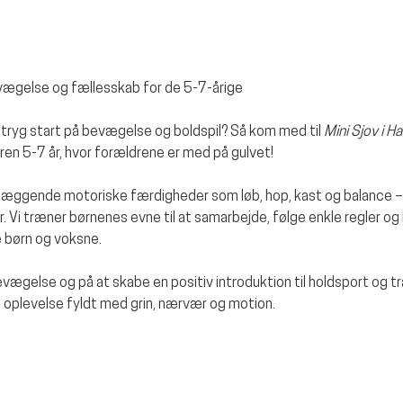
, bevægelse og fællesskab for de 5-7-årige
og tryg start på bevægelse og boldspil? Så kom med til 
Mini Sjov i Ha
eren 5-7 år, hvor forældrene er med på gulvet!
dlæggende motoriske færdigheder som løb, hop, kast og balance –
Vi træner børnenes evne til at samarbejde, følge enkle regler og b
 børn og voksne.
ægelse og på at skabe en positiv introduktion til holdsport og t
es oplevelse fyldt med grin, nærvær og motion.