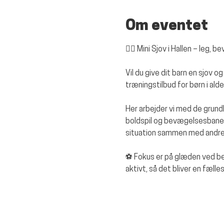
Om eventet
🤸‍♀️ Mini Sjov i Hallen – leg
Vil du give dit barn en sjov 
træningstilbud for børn i ald
Her arbejder vi med de grun
boldspil og bevægelsesbaner. 
situation sammen med andre
⚽ Fokus er på glæden ved bev
aktivt, så det bliver en fæll