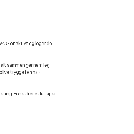
llen
 - et aktivt og legende 
 alt sammen gennem leg, 
live trygge i en hal-
ræning. Forældrene deltager 