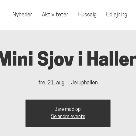
Nyheder
Aktiviteter
Hussalg
Udlejning
Mini Sjov i Halle
fre. 21. aug.
  |  
Jeruphallen
Bare mød op!
Se andre events