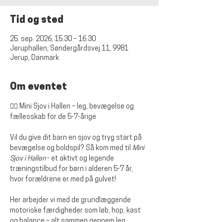
Tid og sted
25. sep. 2026, 15.30 – 16.30
Jeruphallen, Søndergårdsvej 11, 9981
Jerup, Danmark
Om eventet
🤸‍♀️ Mini Sjov i Hallen – leg, bevægelse og 
fællesskab for de 5-7-årige
Vil du give dit barn en sjov og tryg start på 
bevægelse og boldspil? Så kom med til 
Mini 
Sjov i Hallen
 - et aktivt og legende 
træningstilbud for børn i alderen 5-7 år, 
hvor forældrene er med på gulvet!
Her arbejder vi med de grundlæggende 
motoriske færdigheder som løb, hop, kast 
og balance – alt sammen gennem leg, 