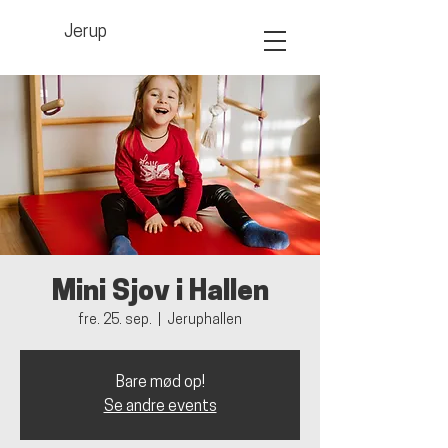
Jerup
Mini Sjov i Hallen
fre. 25. sep.
  |  
Jeruphallen
Bare mød op!
Se andre events