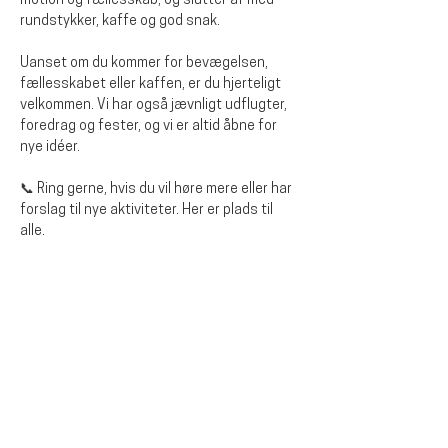
motion og fællesskab, og slutter af med 
rundstykker, kaffe og god snak. 
Uanset om du kommer for bevægelsen, 
fællesskabet eller kaffen, er du hjerteligt 
velkommen. Vi har også jævnligt udflugter, 
foredrag og fester, og vi er altid åbne for 
nye idéer.
📞 Ring gerne, hvis du vil høre mere eller har 
forslag til nye aktiviteter. Her er plads til 
alle.
Del dette event