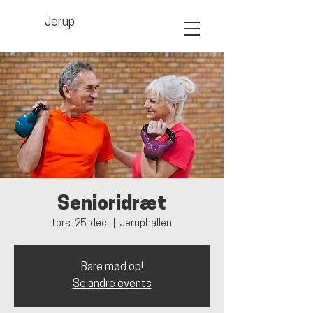
Jerup
Senioridræt
tors. 25. dec.
  |  
Jeruphallen
Bare mød op!
Se andre events