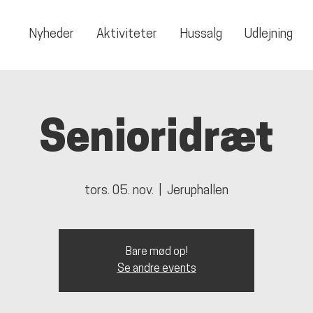
Nyheder
Aktiviteter
Hussalg
Udlejning
Senioridræt
tors. 05. nov.
  |  
Jeruphallen
Bare mød op!
Se andre events