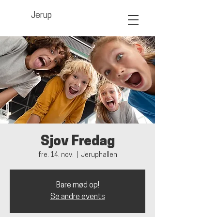
Jerup
Sjov Fredag
fre. 14. nov.
  |  
Jeruphallen
Bare mød op!
Se andre events