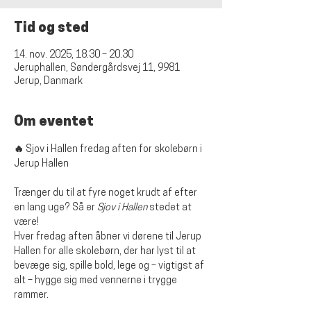
Tid og sted
14. nov. 2025, 18.30 – 20.30
Jeruphallen, Søndergårdsvej 11, 9981
Jerup, Danmark
Om eventet
🔥 Sjov i Hallen fredag aften for skolebørn i 
Jerup Hallen
Trænger du til at fyre noget krudt af efter 
en lang uge? Så er 
Sjov i Hallen
 stedet at 
være!
Hver fredag aften åbner vi dørene til Jerup 
Hallen for alle skolebørn, der har lyst til at 
bevæge sig, spille bold, lege og – vigtigst af 
alt – hygge sig med vennerne i trygge 
rammer.