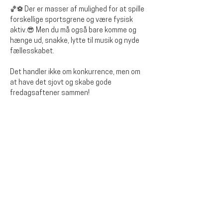
🏀⚽ Der er masser af mulighed for at spille 
forskellige sportsgrene og være fysisk 
aktiv.😎 Men du må også bare komme og 
hænge ud, snakke, lytte til musik og nyde 
fællesskabet.
Det handler ikke om konkurrence, men om 
at have det sjovt og skabe gode 
fredagsaftener sammen!
Del dette event