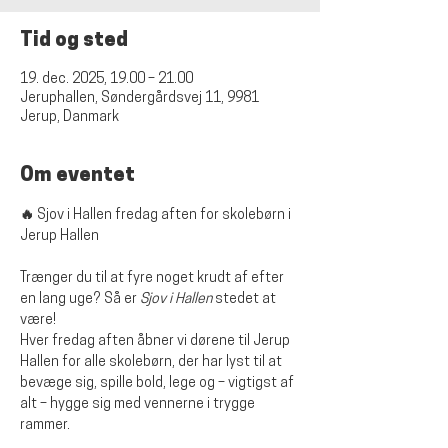
Tid og sted
19. dec. 2025, 19.00 – 21.00
Jeruphallen, Søndergårdsvej 11, 9981
Jerup, Danmark
Om eventet
🔥 Sjov i Hallen fredag aften for skolebørn i 
Jerup Hallen
Trænger du til at fyre noget krudt af efter 
en lang uge? Så er 
Sjov i Hallen
 stedet at 
være!
Hver fredag aften åbner vi dørene til Jerup 
Hallen for alle skolebørn, der har lyst til at 
bevæge sig, spille bold, lege og – vigtigst af 
alt – hygge sig med vennerne i trygge 
rammer.