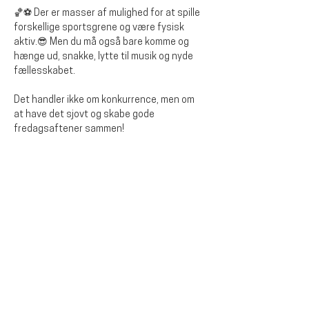
🏀⚽ Der er masser af mulighed for at spille 
forskellige sportsgrene og være fysisk 
aktiv.😎 Men du må også bare komme og 
hænge ud, snakke, lytte til musik og nyde 
fællesskabet.
Det handler ikke om konkurrence, men om 
at have det sjovt og skabe gode 
fredagsaftener sammen!
Del dette event