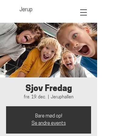
Jerup
Sjov Fredag
fre. 19. dec.
  |  
Jeruphallen
Bare mød op!
Se andre events