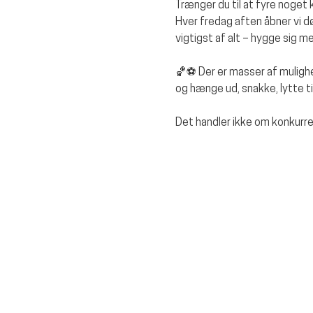
Trænger du til at fyre noget 
Hver fredag aften åbner vi døre
vigtigst af alt – hygge sig 
🏀⚽ Der er masser af mulighe
og hænge ud, snakke, lytte t
Det handler ikke om konkurr