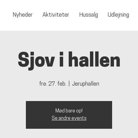
Nyheder
Aktiviteter
Hussalg
Udlejning
Sjov i hallen
fre. 27. feb.
  |  
Jeruphallen
Mød bare op!
Se andre events