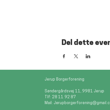
Del dette eve
Jerup Borgerforening
Søndergårdsvej 11, 9981 Jerup
Tlf: 28 11 92 87
Mail:
Jerupborgerforening@gmail.