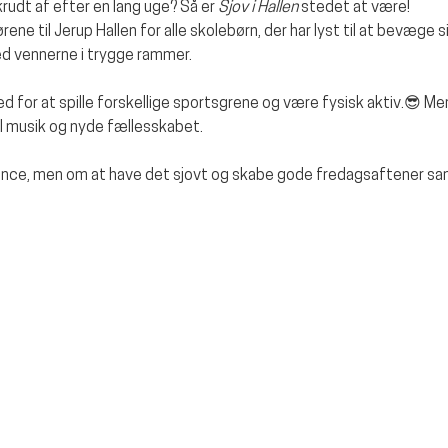
krudt af efter en lang uge? Så er 
Sjov i Hallen
 stedet at være!
ne til Jerup Hallen for alle skolebørn, der har lyst til at bevæge sig
med vennerne i trygge rammer.
d for at spille forskellige sportsgrene og være fysisk aktiv.😎 
il musik og nyde fællesskabet.
ence, men om at have det sjovt og skabe gode fredagsaftener s