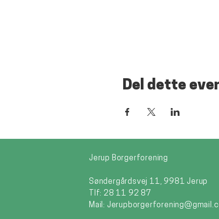
Del dette eve
Jerup Borgerforening
Søndergårdsvej 11, 9981 Jerup
Tlf: 28 11 92 87
Mail:
Jerupborgerforening@gmail.