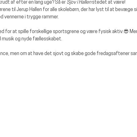
krudt af efter en lang uge? Så er 
Sjov i Hallen
 stedet at være!
ne til Jerup Hallen for alle skolebørn, der har lyst til at bevæge sig
med vennerne i trygge rammer.
d for at spille forskellige sportsgrene og være fysisk aktiv.😎 
il musik og nyde fællesskabet.
ence, men om at have det sjovt og skabe gode fredagsaftener s