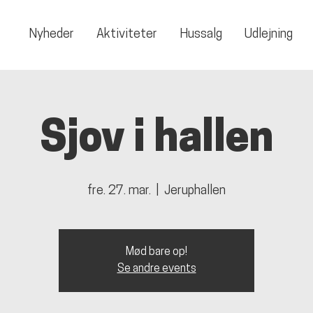
Nyheder
Aktiviteter
Hussalg
Udlejning
Sjov i hallen
fre. 27. mar.
  |  
Jeruphallen
Mød bare op!
Se andre events