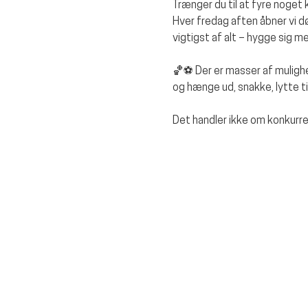
Trænger du til at fyre noget 
Hver fredag aften åbner vi døre
vigtigst af alt – hygge sig 
🏀⚽ Der er masser af mulighe
og hænge ud, snakke, lytte t
Det handler ikke om konkurr