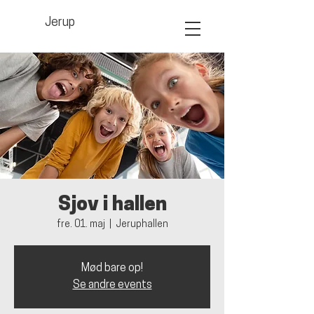
Jerup
Sjov i hallen
fre. 01. maj
  |  
Jeruphallen
Mød bare op!
Se andre events