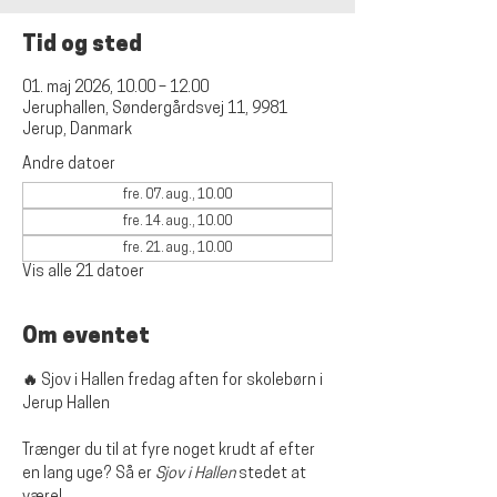
Tid og sted
01. maj 2026, 10.00 – 12.00
Jeruphallen, Søndergårdsvej 11, 9981
Jerup, Danmark
Andre datoer
fre. 07. aug., 10.00
fre. 14. aug., 10.00
fre. 21. aug., 10.00
Vis alle 21 datoer
Om eventet
🔥 Sjov i Hallen fredag aften for skolebørn i 
Jerup Hallen
Trænger du til at fyre noget krudt af efter 
en lang uge? Så er 
Sjov i Hallen
 stedet at 