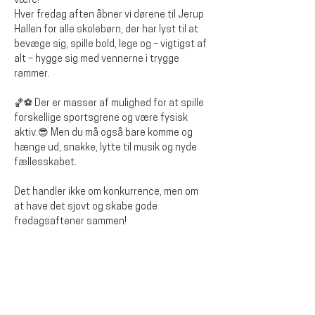
være!
Hver fredag aften åbner vi dørene til Jerup 
Hallen for alle skolebørn, der har lyst til at 
bevæge sig, spille bold, lege og – vigtigst af 
alt – hygge sig med vennerne i trygge 
rammer.
🏀⚽ Der er masser af mulighed for at spille 
forskellige sportsgrene og være fysisk 
aktiv.😎 Men du må også bare komme og 
hænge ud, snakke, lytte til musik og nyde 
fællesskabet.
Det handler ikke om konkurrence, men om 
at have det sjovt og skabe gode 
fredagsaftener sammen!
Del dette event