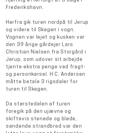
Hjørring efterfulgt af 6 dage i
Frederikshavn.
Herfra gik turen nordpå til Jerup
og videre til Skagen i vogn.
Vognen var lejet og kusken var
den 39 årige gårdejer Lars
Christian Nielsen fra Storgård i
Jerup, som udover sit arbejde
tjente ekstra penge ved fragt-
og personkørsel. H.C. Andersen
måtte betale 3 rigsdaler for
turen til Skagen.
Da størstedelen af turen
foregik på den ujævne og
skiftevis stenede og bløde,
sandende strandbred var den