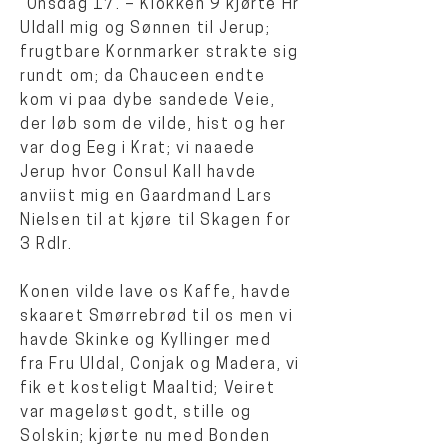
“Onsdag 17. – Klokken 9 kjørte Hr
Uldall mig og Sønnen til Jerup;
frugtbare Kornmarker strakte sig
rundt om; da Chauceen endte
kom vi paa dybe sandede Veie,
der løb som de vilde, hist og her
var dog Eeg i Krat; vi naaede
Jerup hvor Consul Kall havde
anviist mig en Gaardmand Lars
Nielsen til at kjøre til Skagen for
3 Rdlr.
Konen vilde lave os Kaffe, havde
skaaret Smørrebrød til os men vi
havde Skinke og Kyllinger med
fra Fru Uldal, Conjak og Madera, vi
fik et kosteligt Maaltid; Veiret
var mageløst godt, stille og
Solskin; kjørte nu med Bonden