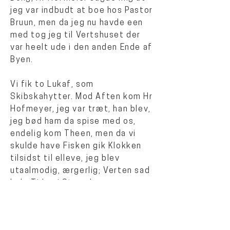
jeg var indbudt at boe hos Pastor
Bruun, men da jeg nu havde een
med tog jeg til Vertshuset der
var heelt ude i den anden Ende af
Byen.
Vi fik to Lukaf, som
Skibskahytter. Mod Aften kom Hr
Hofmeyer, jeg var træt, han blev,
jeg bød ham da spise med os,
endelig kom Theen, men da vi
skulde have Fisken gik Klokken
tilsidst til elleve, jeg blev
utaalmodig, ærgerlig; Verten sad
hele Tiden i Stuen hos os, og saa
røg han Tobak, saa der stod en
Damp, og blandede sig i
Samtalen. Hofmeyer brød op