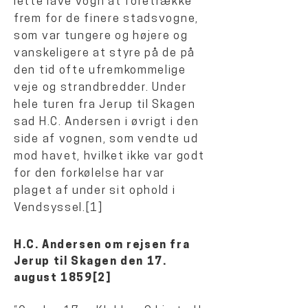
lette lave vogn at foretrække
frem for de finere stadsvogne,
som var tungere og højere og
vanskeligere at styre på de på
den tid ofte ufremkommelige
veje og strandbredder. Under
hele turen fra Jerup til Skagen
sad H.C. Andersen i øvrigt i den
side af vognen, som vendte ud
mod havet, hvilket ikke var godt
for den forkølelse har var
plaget af under sit ophold i
Vendsyssel.[1]
H.C. Andersen om rejsen fra
Jerup til Skagen den 17.
august 1859[2]