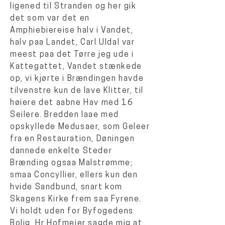
ligened til Stranden og her gik
det som var det en
Amphiebiereise halv i Vandet,
halv paa Landet, Carl Uldal var
meest paa det Tørre jeg ude i
Kattegattet, Vandet stænkede
op, vi kjørte i Brændingen havde
tilvenstre kun de lave Klitter, til
høiere det aabne Hav med 16
Seilere. Bredden laae med
opskyllede Medusaer, som Geleer
fra en Restauration, Døningen
dannede enkelte Steder
Brænding ogsaa Malstrømme;
smaa Concyllier, ellers kun den
hvide Sandbund, snart kom
Skagens Kirke frem saa Fyrene.
Vi holdt uden for Byfogedens
Bolig, Hr Hofmeier sagde mig at