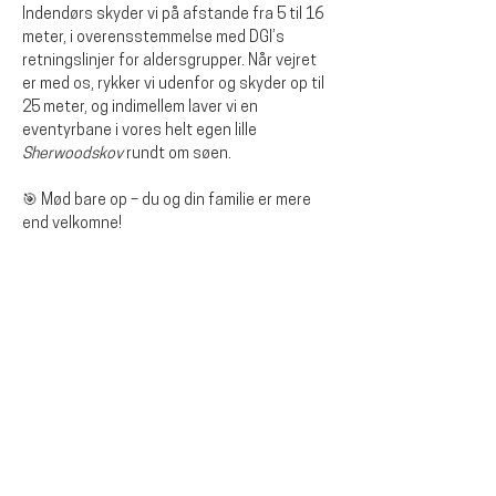
Indendørs skyder vi på afstande fra 5 til 16 
meter, i overensstemmelse med DGI’s 
retningslinjer for aldersgrupper. Når vejret 
er med os, rykker vi udenfor og skyder op til 
25 meter, og indimellem laver vi en 
eventyrbane i vores helt egen lille 
Sherwoodskov
 rundt om søen.
🎯 Mød bare op – du og din familie er mere 
end velkomne!
Dela detta evenemang