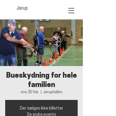
Jerup
Bueskydning for hele
familien
ons 25 feb.
  |  
Jeruphallen
Der sælges ikke billetter
Se andre events