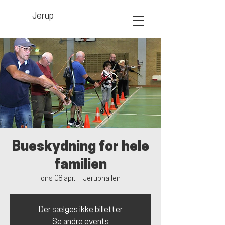
Jerup
Bueskydning for hele
familien
ons 08 apr.
  |  
Jeruphallen
Der sælges ikke billetter
Se andre events