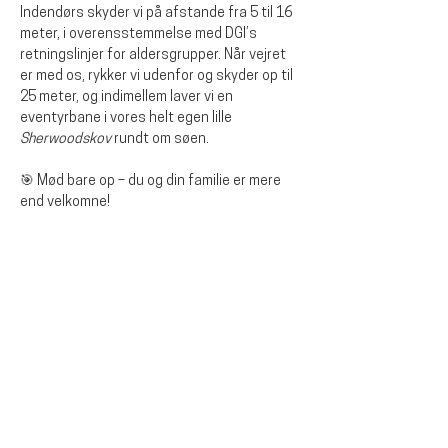
Indendørs skyder vi på afstande fra 5 til 16 
meter, i overensstemmelse med DGI’s 
retningslinjer for aldersgrupper. Når vejret 
er med os, rykker vi udenfor og skyder op til 
25 meter, og indimellem laver vi en 
eventyrbane i vores helt egen lille 
Sherwoodskov
 rundt om søen.
🎯 Mød bare op – du og din familie er mere 
end velkomne!
Dela detta evenemang