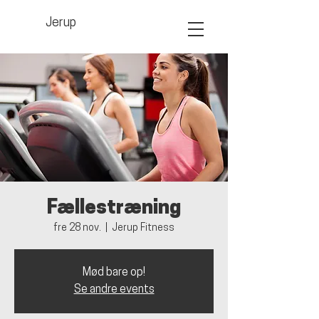
Jerup
Fællestræning
fre 28 nov.
  |  
Jerup Fitness
Mød bare op!
Se andre events