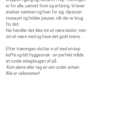
kroppen i gang og humøret i top. Træningen 
er for alle, uanset form og erfaring. Vi laver 
øvelser sammen og hver for sig, tilpasser 
niveauet og holder pauser, når der er brug 
for det.
Her handler det ikke om at være bedst, men 
om at være med og have det godt imens. 
Efter træningen slutter vi af med en kop 
kaffe og lidt hyggesnak - en perfekt måde 
at runde arbejdsugen af på.
 Kom alene eller tag en ven under armen. 
Alle er velkommen!
Dela detta evenemang