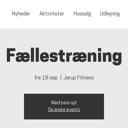
Nyheder
Aktiviteter
Hussalg
Udlejning
Fællestræning
fre 18 sep.
  |  
Jerup Fitness
Mød bare op!
Se andre events