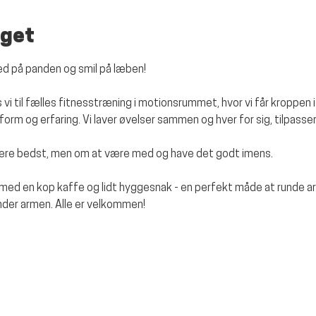
get
d på panden og smil på læben!
i til fælles fitnesstræning i motionsrummet, hvor vi får kroppen i
 form og erfaring. Vi laver øvelser sammen og hver for sig, tilpasse
være bedst, men om at være med og have det godt imens. 
f med en kop kaffe og lidt hyggesnak - en perfekt måde at runde a
under armen. Alle er velkommen!