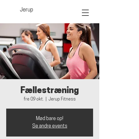
Jerup
Fællestræning
fre 09 okt.
  |  
Jerup Fitness
Mød bare op!
Se andre events