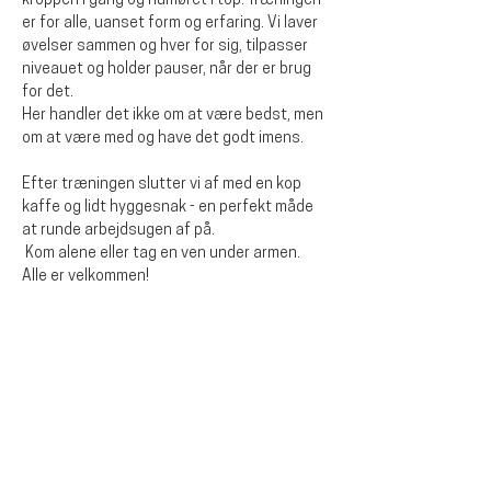
kroppen i gang og humøret i top. Træningen 
er for alle, uanset form og erfaring. Vi laver 
øvelser sammen og hver for sig, tilpasser 
niveauet og holder pauser, når der er brug 
for det.
Her handler det ikke om at være bedst, men 
om at være med og have det godt imens. 
Efter træningen slutter vi af med en kop 
kaffe og lidt hyggesnak - en perfekt måde 
at runde arbejdsugen af på.
 Kom alene eller tag en ven under armen. 
Alle er velkommen!
Dela detta evenemang