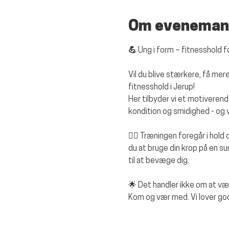
Om eveneman
💪 Ung i form – fitnesshold 
Vil du blive stærkere, få m
fitnesshold i Jerup!
Her tilbyder vi et motiverend
kondition og smidighed - og vi
🏋️‍♂️ Træningen foregår i hold
du at bruge din krop på en s
til at bevæge dig.
🌟 Det handler ikke om at v
Kom og vær med. Vi lover god