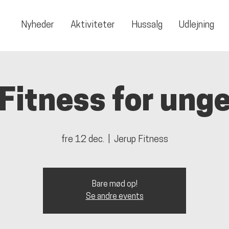
Nyheder
Aktiviteter
Hussalg
Udlejning
Fitness for ung
fre 12 dec.
  |  
Jerup Fitness
Bare mød op!
Se andre events