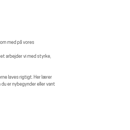
kom med på vores 
et arbejder vi med styrke, 
rne laves rigtigt. Her lærer 
 du er nybegynder eller vant 