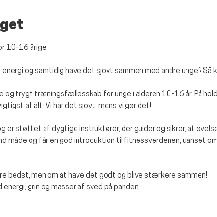
get
for 10-16 årige
ere energi og samtidig have det sjovt sammen med andre unge? Så 
e og trygt træningsfællesskab for unge i alderen 10-16 år. På hold
gtigst af alt: Vi har det sjovt, mens vi gør det!
 og er støttet af dygtige instruktører, der guider og sikrer, at øvelse
und måde og får en god introduktion til fitnessverdenen, uanset om
ære bedst, men om at have det godt og blive stærkere sammen!
 energi, grin og masser af sved på panden.