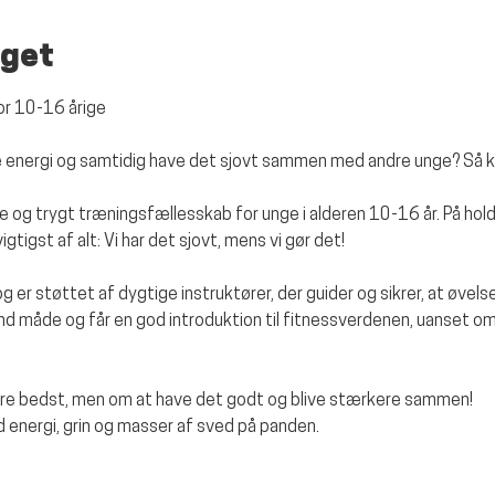
get
for 10-16 årige
ere energi og samtidig have det sjovt sammen med andre unge? Så 
e og trygt træningsfællesskab for unge i alderen 10-16 år. På hold
gtigst af alt: Vi har det sjovt, mens vi gør det!
 og er støttet af dygtige instruktører, der guider og sikrer, at øvelse
und måde og får en god introduktion til fitnessverdenen, uanset om
ære bedst, men om at have det godt og blive stærkere sammen!
 energi, grin og masser af sved på panden.