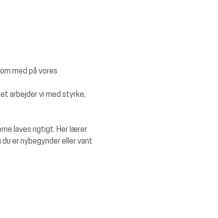
kom med på vores 
et arbejder vi med styrke, 
rne laves rigtigt. Her lærer 
 du er nybegynder eller vant 