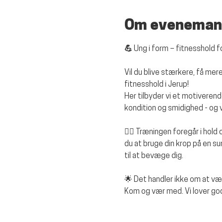
Om eveneman
💪 Ung i form – fitnesshold 
Vil du blive stærkere, få m
fitnesshold i Jerup!
Her tilbyder vi et motiverend
kondition og smidighed - og vi
🏋️‍♂️ Træningen foregår i hold
du at bruge din krop på en s
til at bevæge dig.
🌟 Det handler ikke om at v
Kom og vær med. Vi lover god