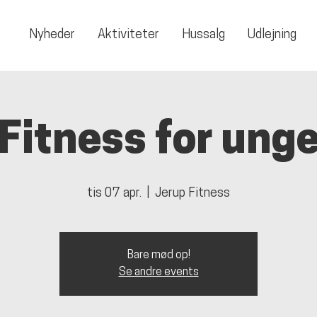
Nyheder
Aktiviteter
Hussalg
Udlejning
Fitness for ung
tis 07 apr.
  |  
Jerup Fitness
Bare mød op!
Se andre events