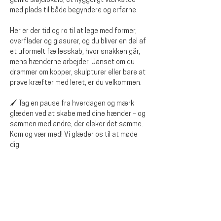
gamle sløjdlokale, et hyggeligt værksted 
med plads til både begyndere og erfarne.
Her er der tid og ro til at lege med former, 
overflader og glasurer, og du bliver en del af 
et uformelt fællesskab, hvor snakken går, 
mens hænderne arbejder. Uanset om du 
drømmer om kopper, skulpturer eller bare at 
prøve kræfter med leret, er du velkommen.
🖌️ Tag en pause fra hverdagen og mærk 
glæden ved at skabe med dine hænder – og 
sammen med andre, der elsker det samme.
Kom og vær med! Vi glæder os til at møde 
dig!
Dela detta evenemang