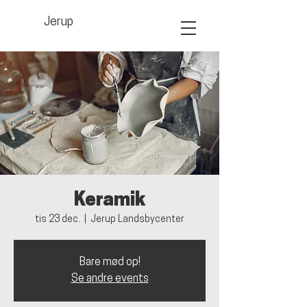
Jerup
Keramik
tis 23 dec.
  |  
Jerup Landsbycenter
Bare mød op!
Se andre events