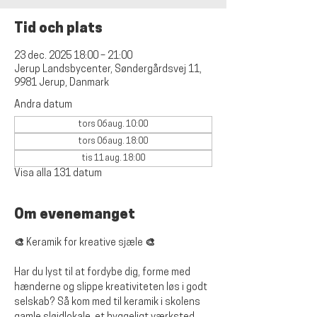
Tid och plats
23 dec. 2025 18:00 – 21:00
Jerup Landsbycenter, Søndergårdsvej 11,
9981 Jerup, Danmark
Andra datum
tors 06 aug. 10:00
tors 06 aug. 18:00
tis 11 aug. 18:00
Visa alla 131 datum
Om evenemanget
🎨 Keramik for kreative sjæle 🎨
Har du lyst til at fordybe dig, forme med 
hænderne og slippe kreativiteten løs i godt 
selskab? Så kom med til keramik i skolens 