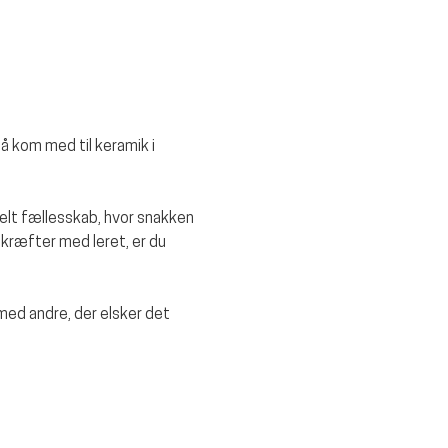
å kom med til keramik i 
rmelt fællesskab, hvor snakken 
kræfter med leret, er du 
d andre, der elsker det 