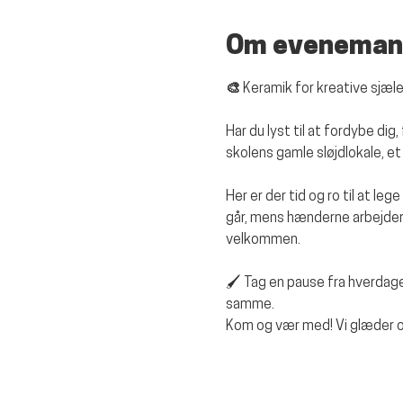
Om eveneman
🎨 Keramik for kreative sjæle
Har du lyst til at fordybe di
skolens gamle sløjdlokale, e
Her er der tid og ro til at le
går, mens hænderne arbejder.
velkommen.
🖌️ Tag en pause fra hverda
samme.
Kom og vær med! Vi glæder os