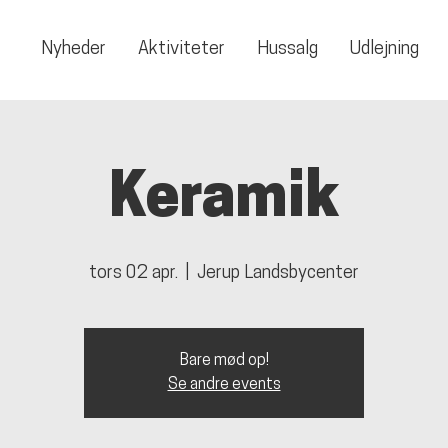
Nyheder
Aktiviteter
Hussalg
Udlejning
Keramik
tors 02 apr.
  |  
Jerup Landsbycenter
Bare mød op!
Se andre events