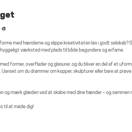
get
 🎨
g, forme med hænderne og slippe kreativiteten løs i godt selskab? S
t hyggeligt værksted med plads til både begyndere og erfarne.
ge med former, overflader og glasurer, og du bliver en del af et ufo
 Uanset om du drømmer om kopper, skulpturer eller bare at prøve 
gen og mærk glæden ved at skabe med dine hænder – og sammen me
 til at møde dig!