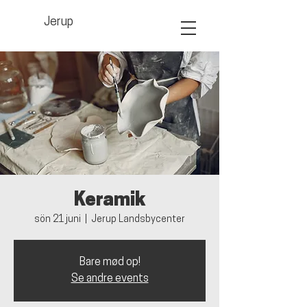
Jerup
Keramik
sön 21 juni
  |  
Jerup Landsbycenter
Bare mød op!
Se andre events