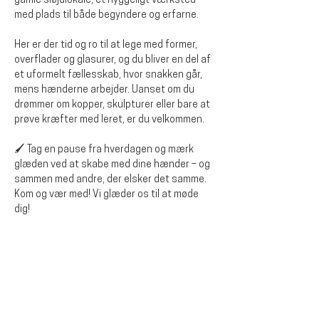
gamle sløjdlokale, et hyggeligt værksted 
med plads til både begyndere og erfarne.
Her er der tid og ro til at lege med former, 
overflader og glasurer, og du bliver en del af 
et uformelt fællesskab, hvor snakken går, 
mens hænderne arbejder. Uanset om du 
drømmer om kopper, skulpturer eller bare at 
prøve kræfter med leret, er du velkommen.
🖌️ Tag en pause fra hverdagen og mærk 
glæden ved at skabe med dine hænder – og 
sammen med andre, der elsker det samme.
Kom og vær med! Vi glæder os til at møde 
dig!
Dela detta evenemang