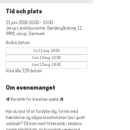
Tid och plats
21 juni 2026 10:00 – 13:00
Jerup Landsbycenter, Søndergårdsvej 11,
9981 Jerup, Danmark
Andra datum
tis 11 aug. 18:00
tors 13 aug. 10:00
tors 13 aug. 18:00
Visa alla 129 datum
Om evenemanget
🎨 Keramik for kreative sjæle 🎨
Har du lyst til at fordybe dig, forme med 
hænderne og slippe kreativiteten løs i godt 
selskab? Så kom med til keramik i skolens 