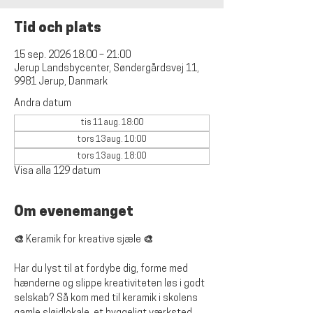
Tid och plats
15 sep. 2026 18:00 – 21:00
Jerup Landsbycenter, Søndergårdsvej 11,
9981 Jerup, Danmark
Andra datum
tis 11 aug. 18:00
tors 13 aug. 10:00
tors 13 aug. 18:00
Visa alla 129 datum
Om evenemanget
🎨 Keramik for kreative sjæle 🎨
Har du lyst til at fordybe dig, forme med 
hænderne og slippe kreativiteten løs i godt 
selskab? Så kom med til keramik i skolens 