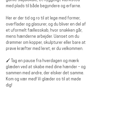
gamle sløjdlokale, et hyggeligt værksted 
med plads til både begyndere og erfarne.
Her er der tid og ro til at lege med former, 
overflader og glasurer, og du bliver en del af 
et uformelt fællesskab, hvor snakken går, 
mens hænderne arbejder. Uanset om du 
drømmer om kopper, skulpturer eller bare at 
prøve kræfter med leret, er du velkommen.
🖌️ Tag en pause fra hverdagen og mærk 
glæden ved at skabe med dine hænder – og 
sammen med andre, der elsker det samme.
Kom og vær med! Vi glæder os til at møde 
dig!
Dela detta evenemang