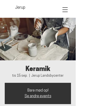
Jerup
Keramik
tis 15 sep.
  |  
Jerup Landsbycenter
Bare mød op!
Se andre events