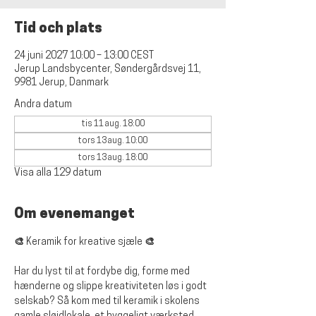
Tid och plats
24 juni 2027 10:00 – 13:00 CEST
Jerup Landsbycenter, Søndergårdsvej 11,
9981 Jerup, Danmark
Andra datum
tis 11 aug. 18:00
tors 13 aug. 10:00
tors 13 aug. 18:00
Visa alla 129 datum
Om evenemanget
🎨 Keramik for kreative sjæle 🎨
Har du lyst til at fordybe dig, forme med 
hænderne og slippe kreativiteten løs i godt 
selskab? Så kom med til keramik i skolens 