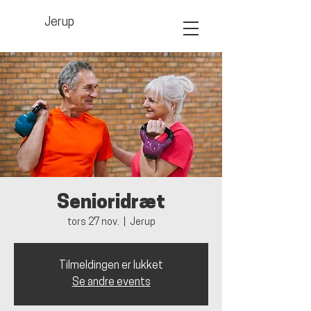
Jerup
Senioridræt
tors 27 nov.
  |  
Jerup
Tilmeldingen er lukket
Se andre events