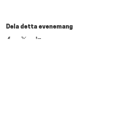
Dela detta evenemang
Jerup Borgerforening
Søndergårdsvej 11, 9981 Jerup
Tlf:
28 11 92 87
Mail:
Jerupborgerforening@gmail.com
Cookie- og privatslivspolitik
Handelsbetingelser