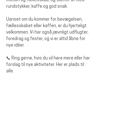
motion og fællesskab, og slutter af med 
rundstykker, kaffe og god snak. 
Uanset om du kommer for bevægelsen, 
fællesskabet eller kaffen, er du hjerteligt 
velkommen. Vi har også jævnligt udflugter, 
foredrag og fester, og vi er altid åbne for 
nye idéer.
📞 Ring gerne, hvis du vil høre mere eller har 
forslag til nye aktiviteter. Her er plads til 
alle.
Dela detta evenemang