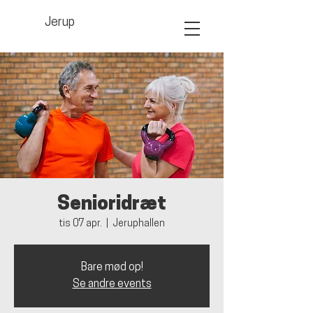
Jerup
Senioridræt
tis 07 apr.
  |  
Jeruphallen
Bare mød op!
Se andre events