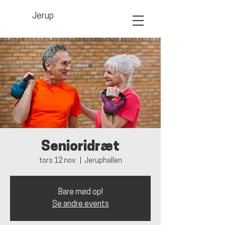
Jerup
Senioridræt
tors 12 nov.
  |  
Jeruphallen
Bare mød op!
Se andre events