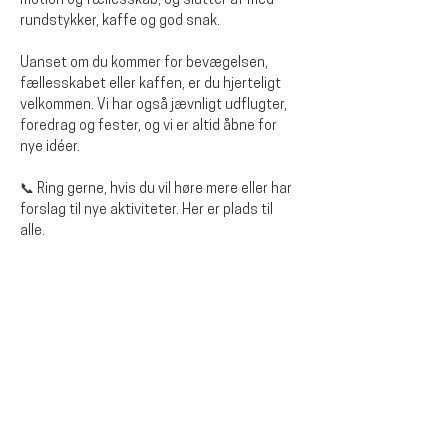
motion og fællesskab, og slutter af med 
rundstykker, kaffe og god snak. 
Uanset om du kommer for bevægelsen, 
fællesskabet eller kaffen, er du hjerteligt 
velkommen. Vi har også jævnligt udflugter, 
foredrag og fester, og vi er altid åbne for 
nye idéer.
📞 Ring gerne, hvis du vil høre mere eller har 
forslag til nye aktiviteter. Her er plads til 
alle.
Dela detta evenemang