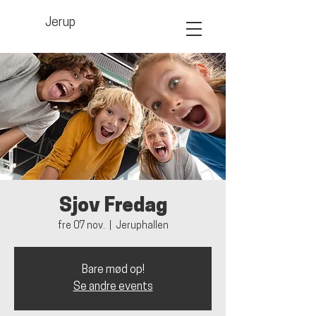
Jerup
Sjov Fredag
fre 07 nov.
  |  
Jeruphallen
Bare mød op!
Se andre events