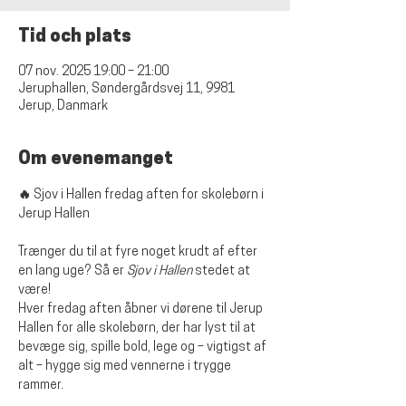
Tid och plats
07 nov. 2025 19:00 – 21:00
Jeruphallen, Søndergårdsvej 11, 9981
Jerup, Danmark
Om evenemanget
🔥 Sjov i Hallen fredag aften for skolebørn i 
Jerup Hallen
Trænger du til at fyre noget krudt af efter 
en lang uge? Så er 
Sjov i Hallen
 stedet at 
være!
Hver fredag aften åbner vi dørene til Jerup 
Hallen for alle skolebørn, der har lyst til at 
bevæge sig, spille bold, lege og – vigtigst af 
alt – hygge sig med vennerne i trygge 
rammer.