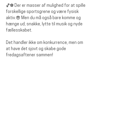
🏀⚽ Der er masser af mulighed for at spille 
forskellige sportsgrene og være fysisk 
aktiv.😎 Men du må også bare komme og 
hænge ud, snakke, lytte til musik og nyde 
fællesskabet.
Det handler ikke om konkurrence, men om 
at have det sjovt og skabe gode 
fredagsaftener sammen!
Dela detta evenemang