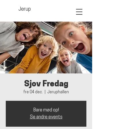
Jerup
Sjov Fredag
fre 04 dec.
  |  
Jeruphallen
Bare mød op!
Se andre events