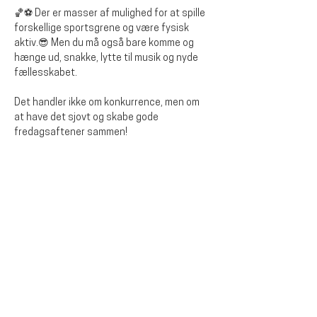
🏀⚽ Der er masser af mulighed for at spille 
forskellige sportsgrene og være fysisk 
aktiv.😎 Men du må også bare komme og 
hænge ud, snakke, lytte til musik og nyde 
fællesskabet.
Det handler ikke om konkurrence, men om 
at have det sjovt og skabe gode 
fredagsaftener sammen!
Dela detta evenemang