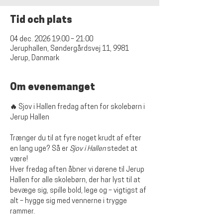
Tid och plats
04 dec. 2026 19:00 – 21:00
Jeruphallen, Søndergårdsvej 11, 9981
Jerup, Danmark
Om evenemanget
🔥 Sjov i Hallen fredag aften for skolebørn i 
Jerup Hallen
Trænger du til at fyre noget krudt af efter 
en lang uge? Så er 
Sjov i Hallen
 stedet at 
være!
Hver fredag aften åbner vi dørene til Jerup 
Hallen for alle skolebørn, der har lyst til at 
bevæge sig, spille bold, lege og – vigtigst af 
alt – hygge sig med vennerne i trygge 
rammer.